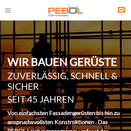
Skip
to
content
WIR BAUEN GERÜSTE
ZUVERLÄSSIG, SCHNELL &
SICHER
SEIT 45 JAHREN
Von einfachsten Fassadengerüsten bis hin zu
anspruchsvollsten Konstruktionen . Das